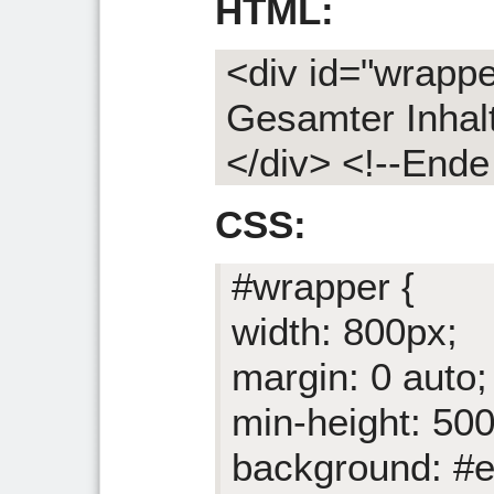
HTML:
<div id="wrappe
Gesamter Inhal
</div> <!--Ende
CSS:
#wrapper {
width: 800px;
margin: 0 auto;
min-height: 50
background: #