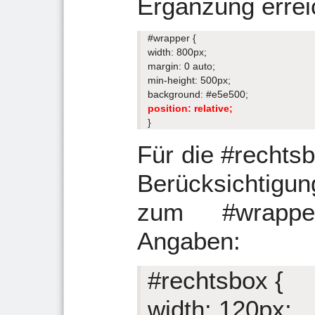
Ergänzung errei
#wrapper {
width: 800px;
margin: 0 auto;
min-height: 500px;
background: #e5e500;
position: relative;
}
Für die #rechts
Berücksichtigu
zum #wrappe
Angaben:
#rechtsbox {
width: 120px;