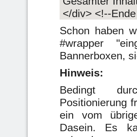
Gesamter Inhal
</div> <!--Ende
Schon haben wi
#wrapper "ei
Bannerboxen, s
Hinweis:
Bedingt dur
Positionierung 
ein vom übrig
Dasein. Es k