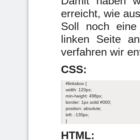
Damit haben wi
erreicht, wie au
Soll noch eine
linken Seite a
verfahren wir e
CSS:
#linksbox {
width: 120px;
min-height: 498px;
border: 1px solid #000;
position: absolute;
left: -130px;
}
HTML: