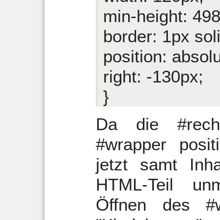
min-height: 49
border: 1px sol
position: absolu
right: -130px;
}
Da die #rech
#wrapper positi
jetzt samt Inha
HTML-Teil un
Öffnen des #