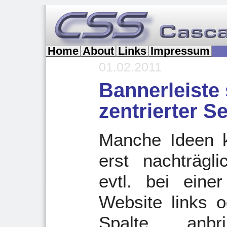
Home
About
Links
Impressum
01.02.2011
Bannerleiste 
zentrierter S
Manche Ideen 
erst nachträg
evtl. bei einer
Website links o
Spalte anbr