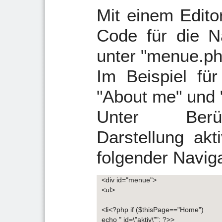
Mit einem Edito
Code für die Na
unter "menue.ph
Im Beispiel für
"About me" und 
Unter Berüc
Darstellung akt
folgender Navig
<div id="menue">
<ul>
<li<?php if ($thisPage=="Home")
echo " id=\"aktiv\""; ?>>