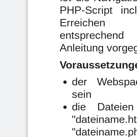
PHP-Script in
Erreichen
entsprechend
Anleitung vorge
Voraussetzung
der Webspa
sein
die Dateie
"datein
"dateiname.p