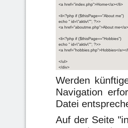
<a href="index.php">Home</a></li>
<li<?php if ($thisPage=="About me")
echo " id=\"aktiv\""; ?>>
<a href="aboutme.php">About me</a><
<li<?php if ($thisPage=="Hobbies")
echo " id=\"aktiv\""; ?>>
<a href="hobbies.php">Hobbies</a></l
</ul>
</div>
Werden künftig
Navigation erfor
Datei entsprec
Auf der Seite "i