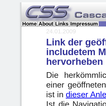
Home
About
Links
Impressum
24.01.2009
Link der geöf
includetem 
hervorheben
Die herkömmli
einer geöffnete
ist in
dieser Anle
Ist die Navigat