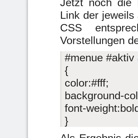
Jetzt noch die 
Link der jeweils
CSS entsprec
Vorstellungen de
#menue #aktiv 
{
color:#fff;
background-col
font-weight:bol
}
Als Ergebnis di