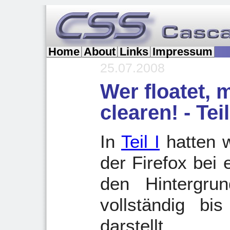
Home
About
Links
Impressum
25.07.2008
Wer floatet,
clearen! - Teil
In
Teil I
hatten w
der Firefox bei
den Hintergrun
vollständig b
darstellt.